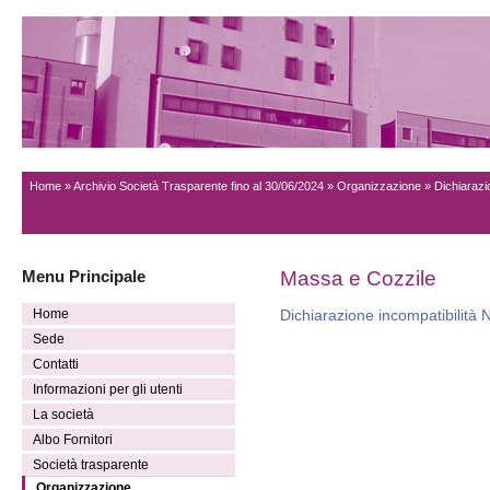
Home
»
Archivio Società Trasparente fino al 30/06/2024
»
Organizzazione
» Dichiarazi
Menu Principale
Massa e Cozzile
Home
Dichiarazione incompatibilità N
Sede
Contatti
Informazioni per gli utenti
La società
Albo Fornitori
Società trasparente
Organizzazione