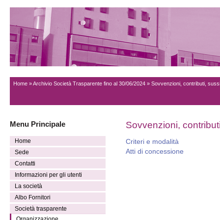
Home
»
Archivio Società Trasparente fino al 30/06/2024
» Sovvenzioni, contributi, suss
Menu Principale
Sovvenzioni, contribut
Home
Criteri e modalità
Atti di concessione
Sede
Contatti
Informazioni per gli utenti
La società
Albo Fornitori
Società trasparente
Organizzazione