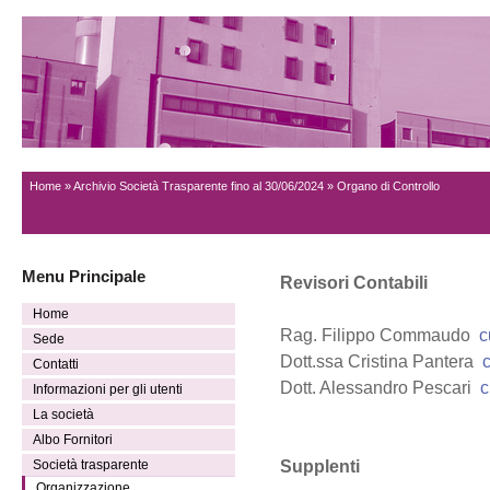
Home
»
Archivio Società Trasparente fino al 30/06/2024
» Organo di Controllo
Menu Principale
Revisori Contabili
Home
Rag. Filippo Commaudo
c
Sede
Dott.ssa Cristina Pantera
Contatti
Dott. Alessandro Pescari
c
Informazioni per gli utenti
La società
Albo Fornitori
Supplenti
Società trasparente
Organizzazione